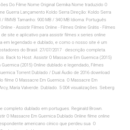
ões Do Filme Nome Original Gernika Nome traduzido O
me Guerra Lançamento Koldo Serra Direção: Koldo Serra
VI / RMVB Tamanho: 900 MB / 340 MB Idioma: Português
ine - Assistir Filmes Online - Filmes Online Grátis - Filmes
site e aplicativo para assistir filmes x series online
o dia em legendado e dublado, e como o nosso site é um
stadores do Brasil. 27/07/2017 · descrição completa.
is. Back to Host. Assistir O Massacre Em Guernica (2015)
uernica (2015) Online dublado e legendado, Filmes
uernica Torrent Dublado / Dual Áudio de 2016 download
 do filme O Massacre Em Guernica. O Massacre Em
cy, María Valverde. Dublado. 5 004 visualizações. Seberg
lme completo dublado em portugues. Reginald Brown.
tir O Massacre Em Guernica Dublado Online filme online
rrespondente americano cínico que perdeu sua O