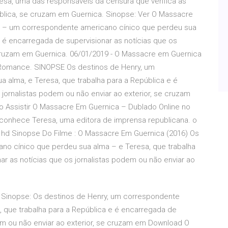
eresa, uma das responsáveis da censura que verifica as
ública, se cruzam em Guernica. Sinopse: Ver O Massacre
y – um correspondente americano cínico que perdeu sua
e é encarregada de supervisionar as notícias que os
e cruzam em Guernica. 06/01/2019 - O Massacre em Guernica
 Romance. SINOPSE Os destinos de Henry, um
 alma, e Teresa, que trabalha para a República e é
 jornalistas podem ou não enviar ao exterior, se cruzam
 Assistir O Massacre Em Guernica – Dublado Online no
 conhece Teresa, uma editora de imprensa republicana. o
a hd Sinopse Do Filme : O Massacre Em Guernica (2016) Os
no cínico que perdeu sua alma – e Teresa, que trabalha
ar as notícias que os jornalistas podem ou não enviar ao
- Sinopse: Os destinos de Henry, um correspondente
, que trabalha para a República e é encarregada de
dem ou não enviar ao exterior, se cruzam em Download O