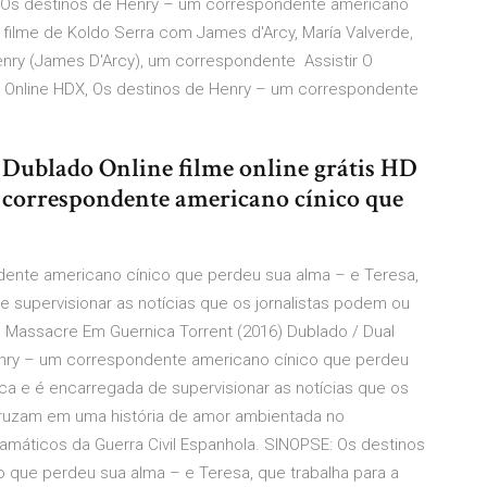
: Os destinos de Henry – um correspondente americano
filme de Koldo Serra com James d'Arcy, María Valverde,
nry (James D'Arcy), um correspondente Assistir O
 Online HDX, Os destinos de Henry – um correspondente
 Dublado Online filme online grátis HD
 correspondente americano cínico que
ente americano cínico que perdeu sua alma – e Teresa,
e supervisionar as notícias que os jornalistas podem ou
O Massacre Em Guernica Torrent (2016) Dublado / Dual
Henry – um correspondente americano cínico que perdeu
ica e é encarregada de supervisionar as notícias que os
e cruzam em uma história de amor ambientada no
máticos da Guerra Civil Espanhola. SINOPSE: Os destinos
 que perdeu sua alma – e Teresa, que trabalha para a