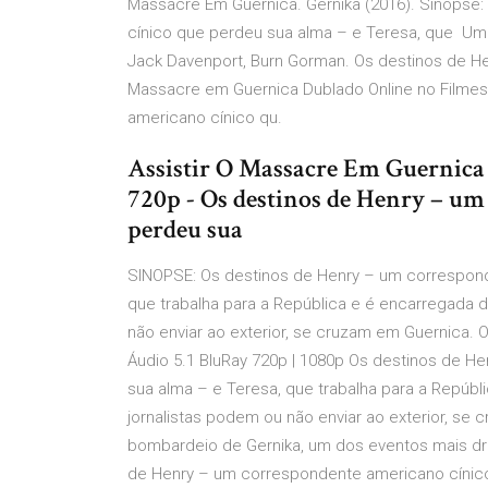
Massacre Em Guernica. Gernika (2016). Sinopse
cínico que perdeu sua alma – e Teresa, que Um 
Jack Davenport, Burn Gorman. Os destinos de He
Massacre em Guernica Dublado Online no Filmes
americano cínico qu.
Assistir O Massacre Em Guernica
720p - Os destinos de Henry – um
perdeu sua
SINOPSE: Os destinos de Henry – um correspond
que trabalha para a República e é encarregada d
não enviar ao exterior, se cruzam em Guernica. 
Áudio 5.1 BluRay 720p | 1080p Os destinos de 
sua alma – e Teresa, que trabalha para a Repúbl
jornalistas podem ou não enviar ao exterior, s
bombardeio de Gernika, um dos eventos mais dra
de Henry – um correspondente americano cínico