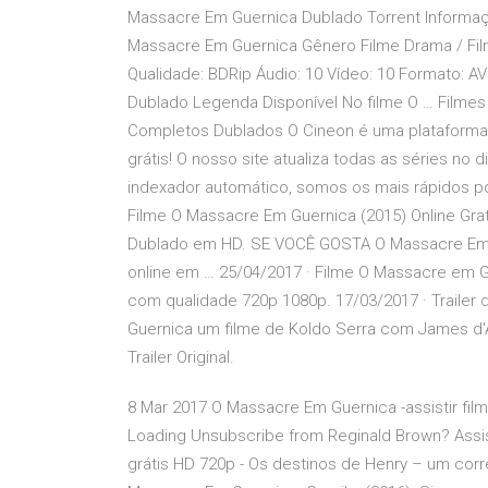
Massacre Em Guernica Dublado Torrent Informaç
Massacre Em Guernica Gênero Filme Drama / Fil
Qualidade: BDRip Áudio: 10 Vídeo: 10 Formato: A
Dublado Legenda Disponível No filme O … Filmes Onl
Completos Dublados O Cineon é uma plataforma de 
grátis! O nosso site atualiza todas as séries n
indexador automático, somos os mais rápidos po
Filme O Massacre Em Guernica (2015) Online Grat
Dublado em HD. SE VOCÊ GOSTA O Massacre Em G
online em … 25/04/2017 · Filme O Massacre em G
com qualidade 720p 1080p. 17/03/2017 · Trailer
Guernica um filme de Koldo Serra com James d'Ar
Trailer Original.
8 Mar 2017 O Massacre Em Guernica -assistir fi
Loading Unsubscribe from Reginald Brown? Assis
grátis HD 720p - Os destinos de Henry – um co