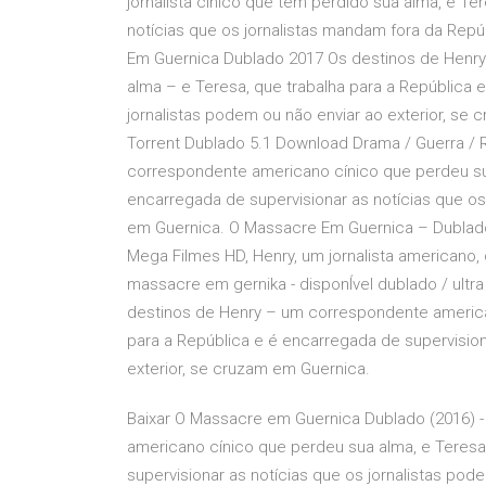
jornalista cínico que tem perdido sua alma, e T
notícias que os jornalistas mandam fora da Rep
Em Guernica Dublado 2017 Os destinos de Henr
alma – e Teresa, que trabalha para a República 
jornalistas podem ou não enviar ao exterior, s
Torrent Dublado 5.1 Download Drama / Guerra /
correspondente americano cínico que perdeu sua
encarregada de supervisionar as notícias que os
em Guernica. O Massacre Em Guernica – Dublado
Mega Filmes HD, Henry, um jornalista americano,
massacre em gernika - disponÍvel dublado / ultr
destinos de Henry – um correspondente america
para a República e é encarregada de supervision
exterior, se cruzam em Guernica.
Baixar O Massacre em Guernica Dublado (2016) 
americano cínico que perdeu sua alma, e Teresa
supervisionar as notícias que os jornalistas po