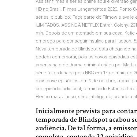
Assistir filmes e séries online aqui é diversão gar
HD no Brasil. Filmes Lançamentos 2020. Ponto 
séries, o público. Faça parte do Filmow e avalie 
ILIMITADOS. ASSINE A NETFLIX Entrar. Colony. 2
min. Depois de um atentado em sua casa, Katie e
emprego para conseguir insulina para Hudson.
Nova temporada de Blindspot está chegando na Ne
podem comemorar, pois os novos episódios estã
americana e de drama criminal criada por Martin 
série foi ordenada pela NBC em 1º de maio de
mais nove episódios, em 9 de outubro, trouxe pa
um episódio adicional, terminando Estou na terc
Elenco maravilhoso, série inteligente, prende 
Inicialmente prevista para contar
temporada de Blindspot acabou s
audiência. De tal forma, a emis
completa, contendo 22 episódios.