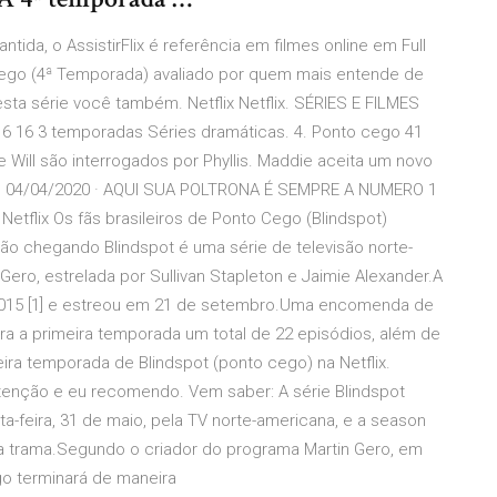
antida, o AssistirFlix é referência em filmes online em Full
Cego (4ª Temporada) avaliado por quem mais entende de
esta série você também. Netflix Netflix. SÉRIES E FILMES
016 16 3 temporadas Séries dramáticas. 4. Ponto cego 41
 Will são interrogados por Phyllis. Maddie aceita um novo
 5. 04/04/2020 · AQUI SUA POLTRONA É SEMPRE A NUMERO 1
tflix Os fãs brasileiros de Ponto Cego (Blindspot)
o chegando Blindspot é uma série de televisão norte-
Gero, estrelada por Sullivan Stapleton e Jaimie Alexander.A
 2015 [1] e estreou em 21 de setembro.Uma encomenda de
ra a primeira temporada um total de 22 episódios, além de
eira temporada de Blindspot (ponto cego) na Netflix.
 atenção e eu recomendo. Vem saber: A série Blindspot
a-feira, 31 de maio, pela TV norte-americana, e a season
da trama.Segundo o criador do programa Martin Gero, em
go terminará de maneira