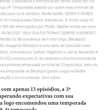
antida, o AssistirFlix é referência em filmes online em Full
Cego (4ª Temporada) avaliado por quem mais entende de
esta série você também. Netflix Netflix. SÉRIES E FILMES
016 16 3 temporadas Séries dramáticas. 4. Ponto cego 41
 Will são interrogados por Phyllis. Maddie aceita um novo
 5. 04/04/2020 · AQUI SUA POLTRONA É SEMPRE A NUMERO 1
tflix Os fãs brasileiros de Ponto Cego (Blindspot)
o chegando Blindspot é uma série de televisão norte-
Gero, estrelada por Sullivan Stapleton e Jaimie Alexander.A
 2015 [1] e estreou em 21 de setembro.Uma encomenda de
ra a primeira temporada um total de 22 episódios, além de
eira temporada de Blindspot (ponto cego) na Netflix.
a atenção e eu recomendo. Vem saber:
 com apenas 13 episódios, a 3ª
uperando expectativas com sua
sora logo encomendou uma temporada
 A 4ª temporada …