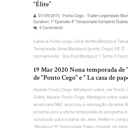
“Élite”
01/09/2015 · Ponto Cego - Trailer Legendado Mu
Duration: 1° Episódio 4° Temporada Completo Dublad
6 Comments
Caneca Ponto Cego Série Netflix Blindspot Tatuage
Temporada Série Blindspot (ponto Cego) R$ 21. 4
normalmente . Box Dvd Blindspot 1 Temp 5 Discos
19 Mar 2020 Nona temporada de 
de "Ponto Cego" e " La casa de pape
Assistir Ponto Cego -Blindspot online, ver Ponto 
Grátis, Assistir Ponto Cego -Blindspot online dubl
americana NBC anunciou a renovação da série Bl
próxima será a última temporada do programa.A
conclusão para a trama de Jane, Weller e compan
"Blindspot 3ª Temporada Trailer Original" da sér