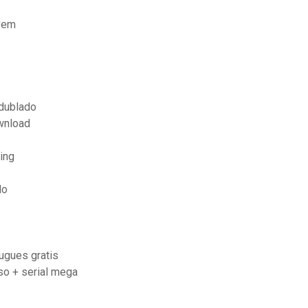
vem
 dublado
wnload
ing
do
ugues gratis
so + serial mega