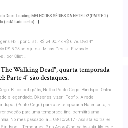
ndo Docs. Loading MELHORES SÉRIES DA NETFLIX! (PARTE 2) -
o (está tudo certo)
ns Fbi . por Olist . R$ 24 90. 4x R$ 6 78. Dvd 4°
x R$ 5 25 sem juros . Minas Gerais . Enviando
 . por Olist …
"The Walking Dead", quarta temporada
l: Parte 4" são destaques.
Cego -Blindspot grátis, Netflix Ponto Cego -Blindspot Online
ado e legendado, BKseries, vizer , Topflix. A rede
indspot (Ponto Cego) para a 5ª temporada.No entanto, a
 renovação para uma temporada final permitirá uma
hia. No mês passado, a … 08/10/2017 · Assista ao trailer
ie Blindspot - Temporada 3 no AdoroCinema Assistir filmes e