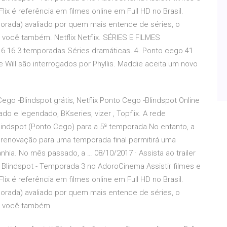
Flix é referência em filmes online em Full HD no Brasil.
rada) avaliado por quem mais entende de séries, o
e você também. Netflix Netflix. SÉRIES E FILMES
016 16 3 temporadas Séries dramáticas. 4. Ponto cego 41
 Will são interrogados por Phyllis. Maddie aceita um novo
.
Cego -Blindspot grátis, Netflix Ponto Cego -Blindspot Online
ado e legendado, BKseries, vizer , Topflix. A rede
indspot (Ponto Cego) para a 5ª temporada.No entanto, a
 renovação para uma temporada final permitirá uma
hia. No mês passado, a … 08/10/2017 · Assista ao trailer
ie Blindspot - Temporada 3 no AdoroCinema Assistir filmes e
Flix é referência em filmes online em Full HD no Brasil.
rada) avaliado por quem mais entende de séries, o
ie você também.